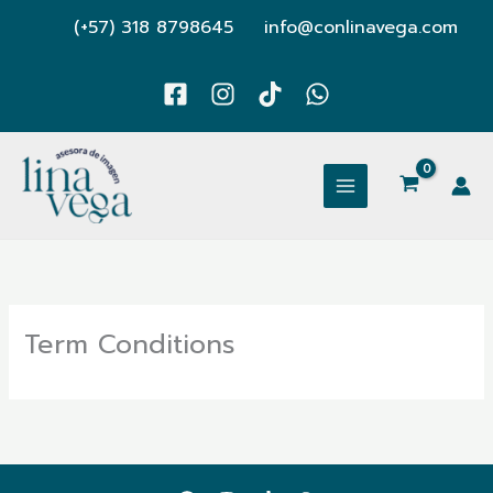
Ir
(+57) 318 8798645
info@conlinavega.com
al
contenido
Term Conditions