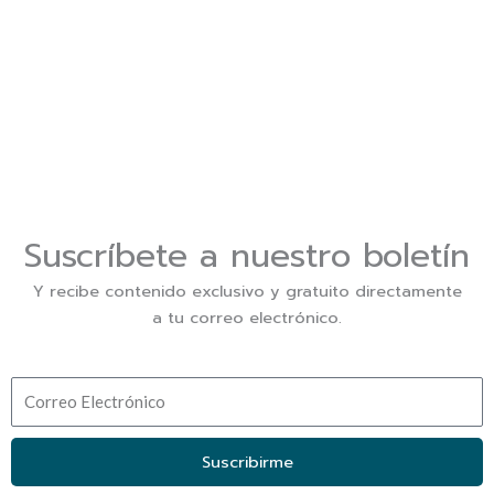
❖ Quieres destacar con looks únicos y creativos.
Este Ebook es para ti, descárgalo GRATIS.
Suscríbete a nuestro boletín
Y recibe contenido exclusivo y gratuito directamente
a tu correo electrónico.
C
o
r
Suscribirme
r