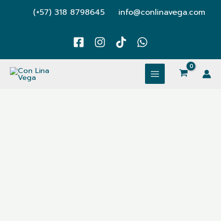
Ir
(+57) 318 8798645
info@conlinavega.com
al
contenido