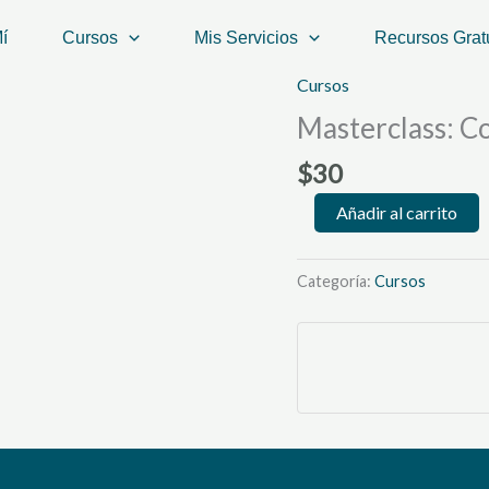
í
Cursos
Mis Servicios
Recursos Grat
Cursos
Masterclass:
Combina
Masterclass: C
como
$
30
una
Experta
Añadir al carrito
cantidad
Categoría:
Cursos