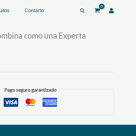
como
una
Buscar
uitos
Contacto
Experta
cantidad
ombina como una Experta
Pago seguro garantizado