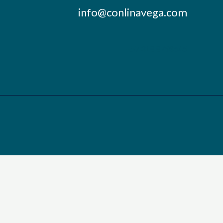
info@conlinavega.com
+57 318 8798645